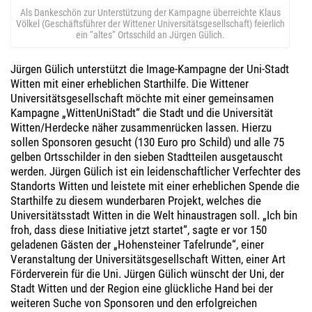
Als Dankeschön zur Unterstützung der Kampagne überreichte Klaus
Völkel (Geschäftsführer der Wittener Universitätsgesellschaft) feierlich
ein “altes“ Ortsschild an Jürgen Gülich.
Jürgen Gülich unterstützt die Image-Kampagne der Uni-Stadt
Witten mit einer erheblichen Starthilfe. Die Wittener
Universitätsgesellschaft möchte mit einer gemeinsamen
Kampagne „WittenUniStadt“ die Stadt und die Universität
Witten/Herdecke näher zusammenrücken lassen. Hierzu
sollen Sponsoren gesucht (130 Euro pro Schild) und alle 75
gelben Ortsschilder in den sieben Stadtteilen ausgetauscht
werden. Jürgen Gülich ist ein leidenschaftlicher Verfechter des
Standorts Witten und leistete mit einer erheblichen Spende die
Starthilfe zu diesem wunderbaren Projekt, welches die
Universitätsstadt Witten in die Welt hinaustragen soll. „Ich bin
froh, dass diese Initiative jetzt startet“, sagte er vor 150
geladenen Gästen der „Hohensteiner Tafelrunde“, einer
Veranstaltung der Universitätsgesellschaft Witten, einer Art
Förderverein für die Uni. Jürgen Gülich wünscht der Uni, der
Stadt Witten und der Region eine glückliche Hand bei der
weiteren Suche von Sponsoren und den erfolgreichen