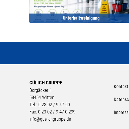
Unterhaltsreinigung
GÜLICH GRUPPE
Kontakt
Borgäcker 1
58454 Witten
Datensc
Tel.:
0 23 02 / 9 47 00
Fax: 0 23 02 / 9 47 0-299
Impres
info@guelichgruppe.de